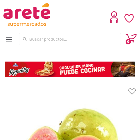
Search for:
0