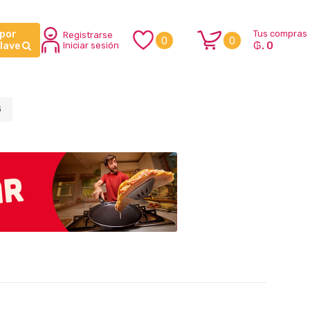
 por
Tus compras
Registrarse
0
0
₲. 0
clave
Iniciar sesión
G