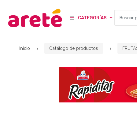
B
CATEGORÍAS
u
s
c
a
Inicio
Catálogo de productos
FRUTA
r
p
o
r
: