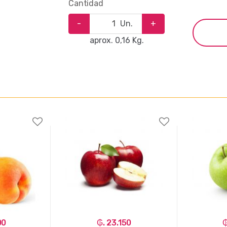
Cantidad
-
Un.
+
aprox. 0,16 Kg.
00
₲. 23.150
₲