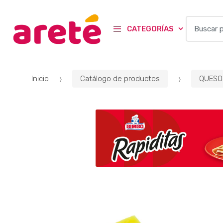
B
CATEGORÍAS
u
s
c
a
Inicio
Catálogo de productos
QUESO
r
p
o
r
: