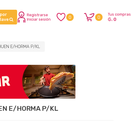
 por
Tus compras
Registrarse
0
0
₲. 0
clave
Iniciar sesión
UEN E/HORMA P/KL
N E/HORMA P/KL