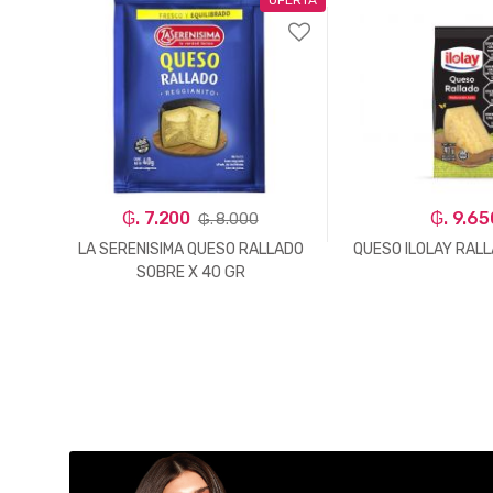
₲. 7.200
₲. 9.65
₲. 8.000
 KG
LA SERENISIMA QUESO RALLADO
QUESO ILOLAY RAL
SOBRE X 40 GR