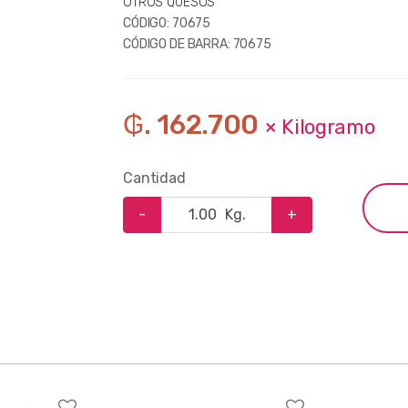
OTROS QUESOS
CÓDIGO:
70675
CÓDIGO DE BARRA:
70675
₲. 162.700
× Kilogramo
Cantidad
-
Kg.
+