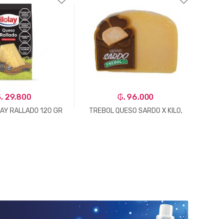
. 29.800
₲. 96.000
LAY RALLADO 120 GR
TREBOL QUESO SARDO X KILO,
QUE